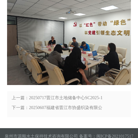
上一篇：20250717晋江市土地储备中心SC2025-1
号地块土壤污染状况调查评审会
下一篇：20250607福建省晋江市协盛织染有限公
司突发环境事件应急预案评审会
泉州市源顺水土保持技术咨询有限公司 备案号：
闽ICP备2021017517