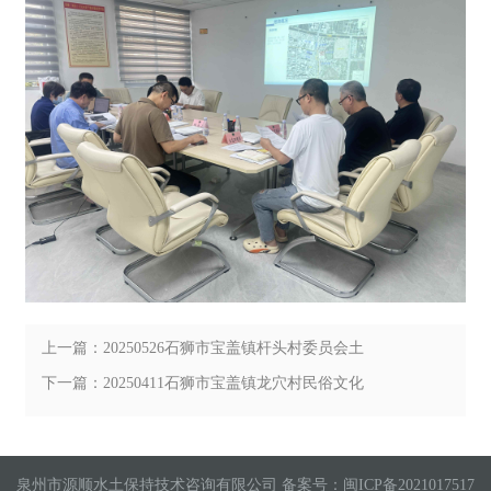
上一篇：20250526石狮市宝盖镇杆头村委员会土
壤污染状况调查评审会
下一篇：20250411石狮市宝盖镇龙穴村民俗文化
活动中心土壤污染状况调查专家评审会
泉州市源顺水土保持技术咨询有限公司 备案号：
闽ICP备2021017517