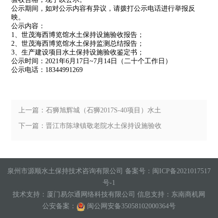
公示期间，如对公示内容有异议，请拨打公示电话进行举报反
映。
公示内容：
1
、
世茂海西博览馆
水土保持设施验收报告；
2
、
世茂海西博览馆
水土保持监测总结报告；
3
、生产建设项目水土保持设施验收鉴定书；
公示时间：
2021
年
6
月
17
日
~
7
月
14
日（二十个工作日）
公示电话：
1
8344991269
上一篇：石狮旭辉城（石狮2017S-40项目）水土
保持设施验收工作
下一篇：晋江市陈埭镇敬老院水土保持设施验收
工作
泉州市源顺水土保持技术咨询有限公司 备案号：
闽ICP备2021017517
号-1
技术支持：
厦门易尔通网络科技有限公司
信息支持：
东南商机网
公安备案：
闽公网安备35058102000364号